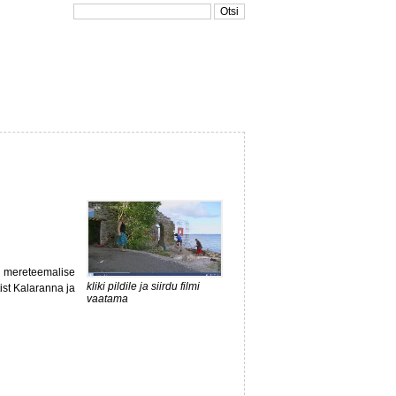
mereteemalise
kliki pildile ja siirdu filmi
ist Kalaranna ja
vaatama