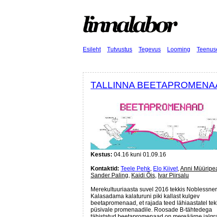
Esileht
Tutvustus
Tegevus
Looming
Teenus
TALLINNA BEETAPROMENA
Kestus:
04.16 kuni 01.09.16
Kontaktid:
Teele Pehk
,
Elo Kiivet
,
Anni Müüripe
Sander Paling
,
Kaidi Õis
,
Ivar Piirsalu
Merekultuuriaasta suvel 2016 tekkis Noblessner
Kalasadama kalaturuni piki kallast kulgev
beetapromenaad, et rajada teed lähiaastatel tek
püsivale promenaadile. Roosade B-tähtedega
tähistatud beetapromenaad on mereäärne jalgr