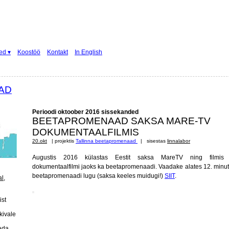
ed ▾
Koostöö
Kontakt
In English
AD
Perioodi oktoober 2016 sissekanded
BEETAPROMENAAD SAKSA MARE-TV
DOKUMENTAALFILMIS
20.okt
| projektis
Tallinna beetapromenaad
| sisestas
linnalabor
Augustis 2016 külastas Eestit saksa MareTV ning filmis 
dokumentaalfilmi jaoks ka beetapromenaadi. Vaadake alates 12. minut
beetapromenaadi lugu (saksa keeles muidugi!)
SIIT
.
al
,
ist
kivale
ada