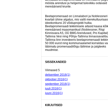
mööda arendusi ja helgemat tulevikku ootavaid
mereäärseid krunte.
Beetapromenaad on Linnalabori ja Noblessneri
kvartali ühine algatus, mis valiti merekultuuriaas
ideekonkursi 20 võiduprojekti hulka.
Beetapromenaadi tekkimisele aitasid kaasa kõi
mereäärsed maaomanikud (Noblessner, Riigi
Kinnisvara AS, OÜ BMG Arendused, Pro Kapital)
Tallinna Vesi ning Põhja-Tallinna linnaosavalits
Tallinna linn investeeris beetapromenaadi tekki
50 000 eurot ning kommunaalamet korraldas v
läbimatu promenaadilõigu täitmise ja jalgteeks
muutmise.
SISSEKANDED
Viimased 5
detsember 2016(1)
oktoober 2016(1)
september 2016(1)
juuli 2016(1)
juuni 2016(1)
KIRJUTISED