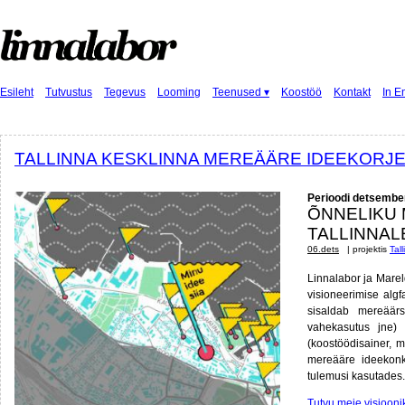
Esileht
Tutvustus
Tegevus
Looming
Teenused ▾
Koostöö
Kontakt
In E
TALLINNA KESKLINNA MEREÄÄRE IDEEKORJ
Perioodi detsembe
ÕNNELIKU 
TALLINNAL
06.dets
| projektis
Tal
Linnalabor ja Marel
visioneerimise algf
sisaldab mereäär
vahekasutus jne) 
(koostöödisainer, m
mereääre ideekonk
tulemusi kasutades.
Tutvu meie visioon