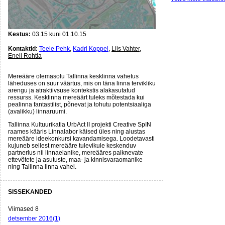
Kestus:
03.15 kuni 01.10.15
Kontaktid:
Teele Pehk
,
Kadri Koppel
,
Liis Vahter
,
Eneli Rohtla
Mereääre olemasolu Tallinna kesklinna vahetus
läheduses on suur väärtus, mis on täna linna tervikliku
arengu ja atraktiivsuse kontekstis alakasutatud
ressurss. Kesklinna mereäärt tuleks mõtestada kui
pealinna fantastilist, põnevat ja tohutu potentsiaaliga
(avalikku) linnaruumi.
Tallinna Kultuurikatla UrbAct II projekti Creative SpIN
raames kääris Linnalabor käised üles ning alustas
mereääre ideekonkursi kavandamisega. Loodetavasti
kujuneb sellest mereääre tulevikule keskenduv
partnerlus nii linnaelanike, mereääres paiknevate
ettevõtete ja asutuste, maa- ja kinnisvaraomanike
ning Tallinna linna vahel.
SISSEKANDED
Viimased 8
detsember 2016(1)