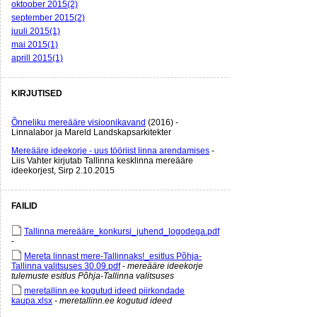
oktoober 2015(2)
september 2015(2)
juuli 2015(1)
mai 2015(1)
aprill 2015(1)
KIRJUTISED
Õnneliku mereääre visioonikavand
(2016) -
Linnalabor ja Mareld Landskapsarkitekter
Mereääre ideekorje - uus tööriist linna arendamises
-
Liis Vahter kirjutab Tallinna kesklinna mereääre
ideekorjest, Sirp 2.10.2015
FAILID
Tallinna mereääre_konkursi_juhend_logodega.pdf
-
Mereta linnast mere-Tallinnaks!_esitlus Põhja-
Tallinna valitsuses 30.09.pdf
-
mereääre ideekorje
tulemuste esitlus Põhja-Tallinna valitsuses
meretallinn.ee kogutud ideed piirkondade
kaupa.xlsx
-
meretallinn.ee kogutud ideed