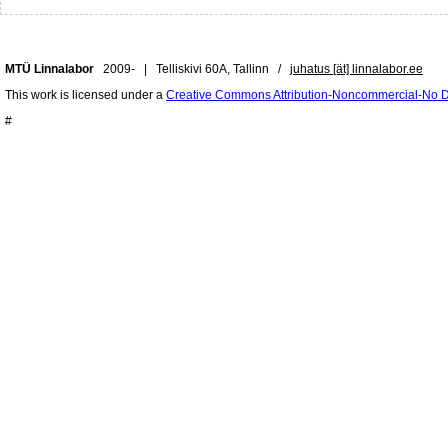
MTÜ Linnalabor
2009- | Telliskivi 60A, Tallinn /
juhatus [ät] linnalabor.ee
This work is licensed under a
Creative Commons Attribution-Noncommercial-No De
#