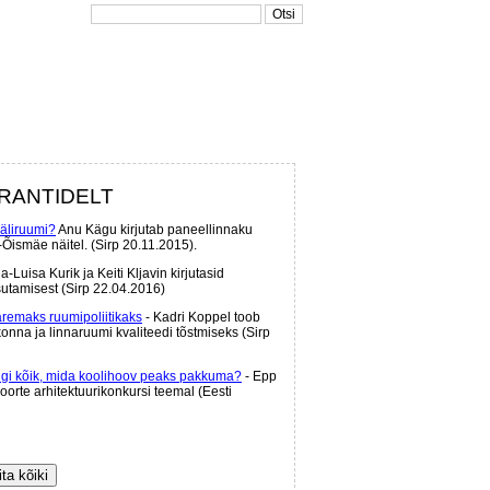
ORANTIDELT
äliruumi?
Anu Kägu kirjutab paneellinnaku
Õismäe näitel. (Sirp 20.11.2015).
ja-Luisa Kurik ja Keiti Kljavin kirjutasid
asutamisest (Sirp 22.04.2016)
remaks ruumipoliitikaks
- Kadri Koppel toob
onna ja linnaruumi kvaliteedi tõstmiseks (Sirp
ngi kõik, mida koolihoov peaks pakkuma?
- Epp
oorte arhitektuurikonkursi teemal (Eesti
na arendamises
- Liis Vahter kirjutab Tallinna
ta kõiki
 2.10.2015