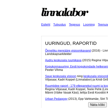
Esileht
Tutvustus
Tegevus
Looming
Teenus
UURINGUD, RAPORTID
Õnneliku mereääre visioonikavand
(2016) - Lin
Landskapsarkitekter
Audru keskusala ruumikava
(2015) Regina Vilja
Kogukonnauuring: Eesti kogukondade hetkesei
Peeter Vihma
Saue keskusala visioon
ning
keskusala visiooni
Viljasaar, Kadri Koppel (Linnalabor) ja Kristi Gr
Ruumiidee raport - 179 ettepanekut ruumi ja ko
Regina Viljasaar, Kadri Koppel, Teele Pehk (Linna
Männi (Väike Vasak Käsi); tellija Eesti Koostöö
Urban Pedagogy
(2013), Epp Vahtramäe, Siiri Tr
Andreea Lipan (Asociata Komunitas)
Näita kõiki