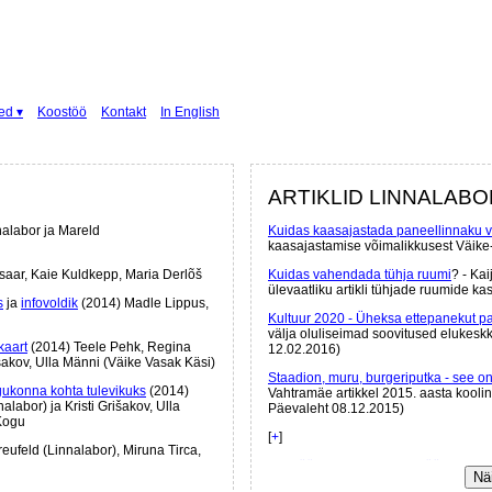
ed ▾
Koostöö
Kontakt
In English
ARTIKLID LINNALAB
nalabor ja Mareld
Kuidas kaasajastada paneellinnaku v
kaasajastamise võimalikkusest Väike-
saar, Kaie Kuldkepp, Maria Derlõš
Kuidas vahendada tühja ruumi
? - Kai
ülevaatliku artikli tühjade ruumide k
s
ja
infovoldik
(2014) Madle Lippus,
Kultuur 2020 - Üheksa ettepanekut pa
välja oluliseimad soovitused elukeskk
kaart
(2014) Teele Pehk, Regina
12.02.2016)
išakov, Ulla Männi (Väike Vasak Käsi)
Staadion, muru, burgeriputka - see o
gukonna kohta tulevikuks
(2014)
Vahtramäe artikkel 2015. aasta koolin
labor) ja Kristi Grišakov, Ulla
Päevaleht 08.12.2015)
 Kogu
[
+
]
eufeld (Linnalabor), Miruna Tirca,
Mereääre ideekorje - uus tööriist lin
Näi
kesklinna mereääre ideekorjest, Sirp