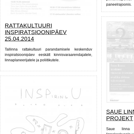
paneelrajoonis.
RATTAKULTUURI
INSPIRATSIOONIPÄEV
25.04.2014
Tallinna rattakultuuri parandamisele keskenduv
inspiratsioonipäev eeskätt kinnisvaraarendajatele,
linnaplaneerijatele ja poliitikutele.
SAUE LI
PROJEKT
Saue linna 