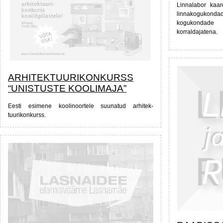
Linnalabor kaa
linnakogukon
kogukondade
korraldajatena.
ARHITEKTUURIKONKURSS
“UNISTUSTE KOOLIMAJA”
Eesti esimene koolinoortele suunatud arhitek-
tuurikonkurss.