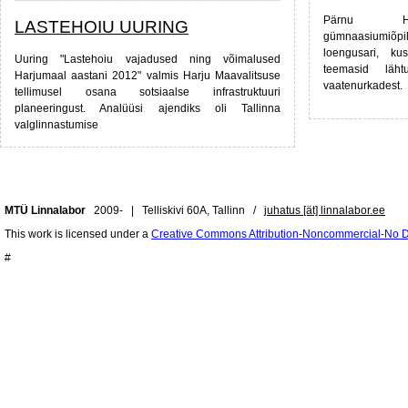
Pärnu Han
LASTEHOIU UURING
gümnaasiumiõp
loengusari, ku
Uuring "Lastehoiu vajadused ning võimalused
teemasid lähtu
Harjumaal aastani 2012" valmis Harju Maavalitsuse
vaatenurkadest.
tellimusel osana sotsiaalse infrastruktuuri
planeeringust. Analüüsi ajendiks oli Tallinna
valglinnastumise
MTÜ Linnalabor
2009- | Telliskivi 60A, Tallinn /
juhatus [ät] linnalabor.ee
This work is licensed under a
Creative Commons Attribution-Noncommercial-No De
#