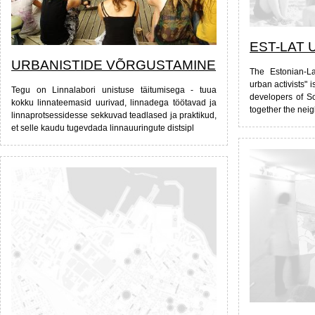
EST-LAT 
URBANISTIDE VÕRGUSTAMINE
The Estonian-La
urban activists" 
Tegu on Linnalabori unistuse täitumisega - tuua
developers of S
kokku linnateemasid uurivad, linnadega töötavad ja
together the nei
linnaprotsessidesse sekkuvad teadlased ja praktikud,
et selle kaudu tugevdada linnauuringute distsipl