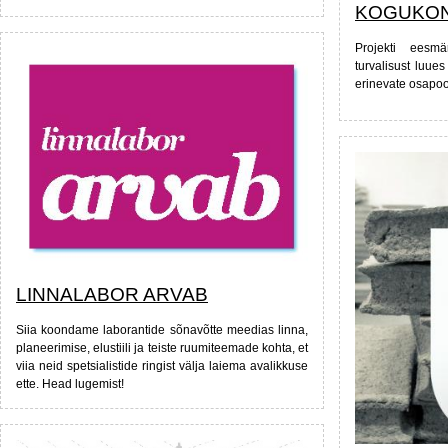
KOGUKON
Projekti eesm
turvalisust luue
erinevate osapo
LINNALABOR ARVAB
Siia koondame laborantide sõnavõtte meedias linna,
planeerimise, elustiili ja teiste ruumiteemade kohta, et
viia neid spetsialistide ringist välja laiema avalikkuse
ette. Head lugemist!