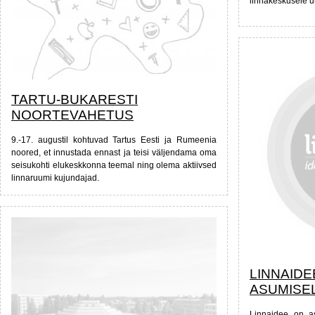
linnakeskusele uu
TARTU-BUKARESTI
NOORTEVAHETUS
9.-17. augustil kohtuvad Tartus Eesti ja Rumeenia
noored, et innustada ennast ja teisi väljendama oma
seisukohti elukeskkonna teemal ning olema aktiivsed
linnaruumi kujundajad.
LINNAIDE
ASUMISE
Linnaidee on as