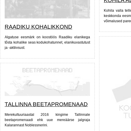
KOHILA A
Kohila valla tel
keskkonda eesmä
võimalused pare
RAADIKU KOHALIKKOND
Algatuse eesmärk on koostöös Raadiku elanikega
tõsta kohalike seas kodukohatunnet, elanikuvastutust
ja -aktiivsust.
TALLINNA BEETAPROMENAAD
Merekultuuriaastal 2016 kingime Tallinnale
beetapromenaadi ehk uue mereäärse jalgraja
Kalarannast Noblessnerini.