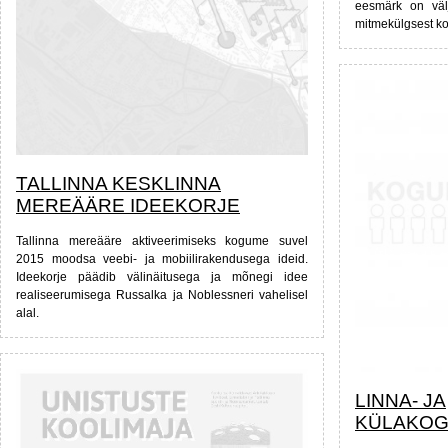
eesmärk on väl
mitmekülgsest ko
TALLINNA KESKLINNA
MEREÄÄRE IDEEKORJE
Tallinna mereääre aktiveerimiseks kogume suvel
2015 moodsa veebi- ja mobiilirakendusega ideid.
Ideekorje päädib välinäitusega ja mõnegi idee
realiseerumisega Russalka ja Noblessneri vahelisel
alal.
LINNA- JA
KÜLAKOG