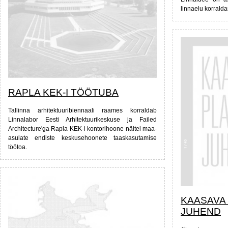
linnaelu korrald
RAPLA KEK-I TÖÖTUBA
Tallinna arhitektuuribiennaali raames korraldab
Linnalabor Eesti Arhitektuurikeskuse ja Failed
Architecture'ga Rapla KEK-i kontorihoone näitel maa-
asulate endiste keskusehoonete taaskasutamise
töötoa.
KAASAVA
JUHEND