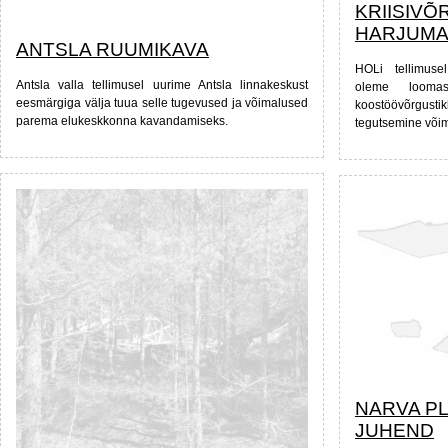
KRIISIVÕ
HARJUMA
ANTSLA RUUMIKAVA
HOLi tellimuse
Antsla valla tellimusel uurime Antsla linnakeskust
oleme looma
eesmärgiga välja tuua selle tugevused ja võimalused
koostöövõrgustik
parema elukeskkonna kavandamiseks.
tegutsemine võim
NARVA P
JUHEND