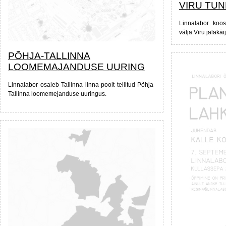
VIRU TU
Linnalabor koo
välja Viru jalakä
PÕHJA-TALLINNA
LOOMEMAJANDUSE UURING
Linnalabor osaleb Tallinna linna poolt tellitud Põhja-
Tallinna loomemejanduse uuringus.