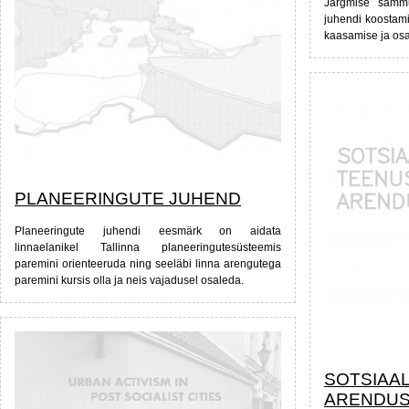
Järgmise sammu
juhendi koostami
kaasamise ja osa
PLANEERINGUTE JUHEND
Planeeringute juhendi eesmärk on aidata
linnaelanikel Tallinna planeeringutesüsteemis
paremini orienteeruda ning seeläbi linna arengutega
paremini kursis olla ja neis vajadusel osaleda.
SOTSIAA
ARENDU