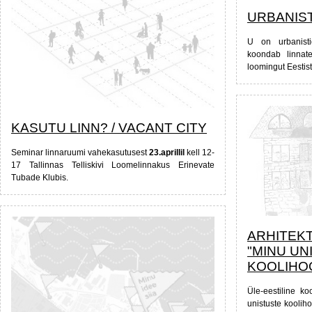
URBANIS
U on urbanisti
koondab linnate
loomingut Eestist
KASUTU LINN? / VACANT CITY
Seminar linnaruumi vahekasutusest
23.aprillil
kell 12-
17 Tallinnas Telliskivi Loomelinnakus Erinevate
Tubade Klubis.
ARHITEK
"MINU UN
KOOLIHO
Üle-eestiline ko
unistuste kooliho