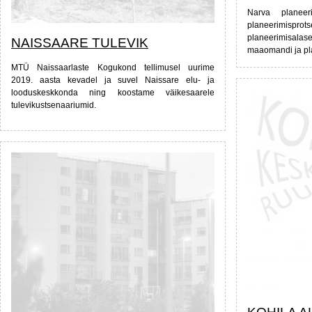
Narva planeer
planeerimispro
planeerimisalas
NAISSAARE TULEVIK
maaomandi ja pla
MTÜ Naissaarlaste Kogukond tellimusel uurime
2019. aasta kevadel ja suvel Naissare elu- ja
looduskeskkonda ning koostame väikesaarele
tulevikustsenaariumid.