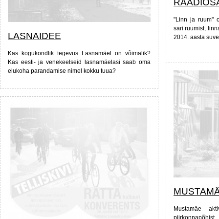
RAADIOSA
"Linn ja ruum" 
sari ruumist, linn
LASNAIDEE
2014. aasta suve
Kas kogukondlik tegevus Lasnamäel on võimalik?
Kas eesti- ja venekeelseid lasnamäelasi saab oma
elukoha parandamise nimel kokku tuua?
MUSTAMÄ
Mustamäe aktiv
piirkonnapõhi