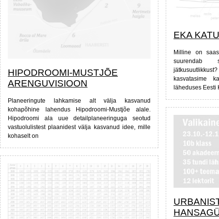
EKA KAT
Milline on saa
suurendab s
jätkusuutlik
HIPODROOMI-MUSTJÕE
kasvatasime ka
ARENGUVISIOON
läheduses Eesti
Planeeringute lahkamise alt välja kasvanud
kohapõhine lahendus Hipodroomi-Mustjõe alale.
Hipodroomi ala uue detailplaneeringuga seotud
vastuolulistest plaanidest välja kasvanud idee, mille
kohaselt on
URBANIS
HANSAGÜ