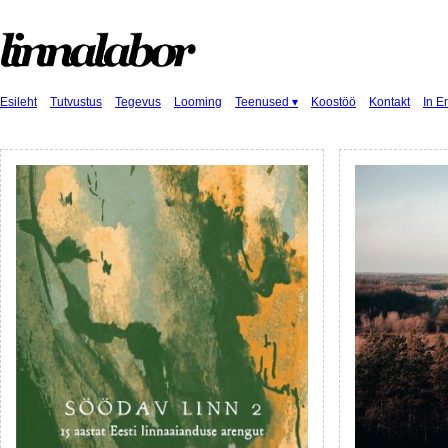
Esileht
Tutvustus
Tegevus
Looming
Teenused ▾
Koostöö
Kontakt
In E