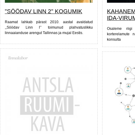
"SÖÖDAV LINN 2" KOGUMIK
KAHANEM
IDA-VIRU
Raamat lahkab pärast 2010. aastal avaldatud
,,Söödav Linn I’’ toimunud plahvatuslikku
Osaleme riigi 
linnaaianduse arengut Tallinnas ja mujal Eestis.
korterelamute n
konsulta