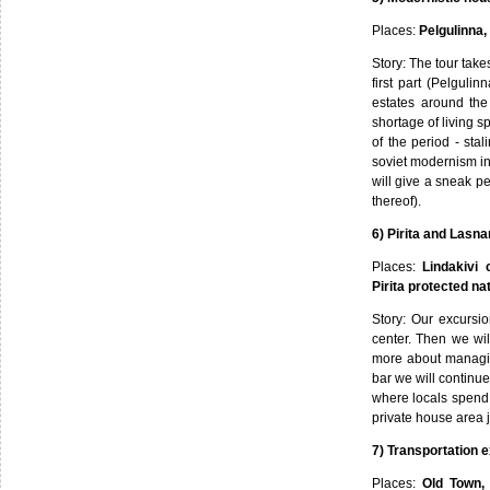
Places:
Pelgulinna
Story: The tour take
first part (Pelguli
estates around the 
shortage of living 
of the period - sta
soviet modernism i
will give a sneak pe
thereof).
6) Pirita and Lasnam
Places:
Lindakivi 
Pirita protected na
Story: Our excursio
center. Then we wil
more about managing
bar we will continu
where locals spend 
private house area 
7) Transportation 
Places:
Old Town, 