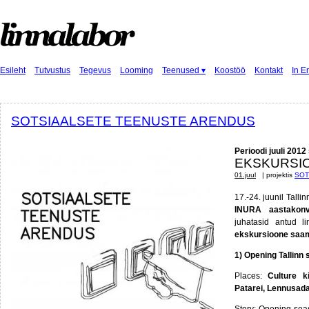
Esileht
Tutvustus
Tegevus
Looming
Teenused ▾
Koostöö
Kontakt
In E
SOTSIAALSETE TEENUSTE ARENDUS
Perioodi juuli 201
EKSKURSIO
01.juul
| projektis
SOT
17.-24. juunil Talli
INURA aastakonve
juhatasid antud 
ekskursioone saame
1) Opening Tallinn
Places:
Culture k
Patarei, Lennusad
Story: Opening seas