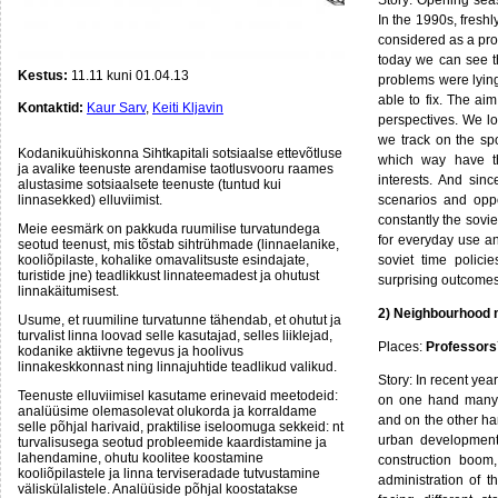
In the 1990s, fresh
considered as a prom
today we can see th
Kestus:
11.11 kuni 01.04.13
problems were lying
able to fix. The ai
Kontaktid:
Kaur Sarv
,
Keiti Kljavin
perspectives. We lo
we track on the sp
Kodanikuühiskonna Sihtkapitali sotsiaalse ettevõtluse
which way have t
ja avalike teenuste arendamise taotlusvooru raames
interests. And sinc
alustasime sotsiaalsete teenuste (tuntud kui
linnasekked) elluviimist.
scenarios and oppo
constantly the sovie
Meie eesmärk on pakkuda ruumilise turvatundega
for everyday use a
seotud teenust, mis tõstab sihtrühmade (linnaelanike,
kooliõpilaste, kohalike omavalitsuste esindajate,
soviet time polici
turistide jne) teadlikkust linnateemadest ja ohutust
surprising outcome
linnakäitumisest.
2) Neighbourhood m
Usume, et ruumiline turvatunne tähendab, et ohutut ja
turvalist linna loovad selle kasutajad, selles liiklejad,
Places:
Professors´
kodanike aktiivne tegevus ja hoolivus
linnakeskkonnast ning linnajuhtide teadlikud valikud.
Story: In recent ye
Teenuste elluviimisel kasutame erinevaid meetodeid:
on one hand many n
analüüsime olemasolevat olukorda ja korraldame
and on the other h
selle põhjal harivaid, praktilise iseloomuga sekkeid: nt
urban development
turvalisusega seotud probleemide kaardistamine ja
lahendamine, ohutu koolitee koostamine
construction boom
kooliõpilastele ja linna terviseradade tutvustamine
administration of th
väliskülalistele. Analüüside põhjal koostatakse