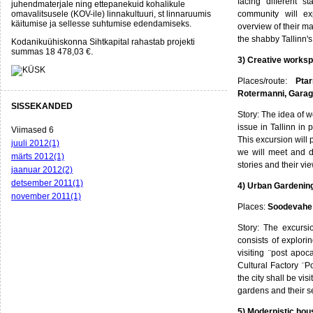
facing different st
juhendmaterjale ning ettepanekuid kohalikule
omavalitsusele (KOV-ile) linnakultuuri, st linnaruumis
community will ex
käitumise ja sellesse suhtumise edendamiseks.
overview of their ma
the shabby Tallinn's 
Kodanikuühiskonna Sihtkapital rahastab projekti
summas 18 478,03 €.
3) Creative works
Places/route:
Pta
Rotermanni, Gara
SISSEKANDED
Story: The idea of w
issue in Tallinn in 
Viimased 6
This excursion will
juuli 2012(1)
we will meet and d
märts 2012(1)
stories and their vie
jaanuar 2012(2)
detsember 2011(1)
4) Urban Gardenin
november 2011(1)
Places:
Soodevahe V
Story: The excursi
consists of explori
visiting ¨post apo
Cultural Factory ¨P
the city shall be vis
gardens and their se
5) Modernistic hou