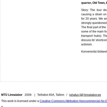
quarter, Old Town, 
Story: The tour de
causing a strain on 
for 20 years. We ar
strongly questioned
The final part of th
some of the main fo
transport hubs). Th
discuss its' shortco
activism.
Konverentsi töökeel
MTÜ Linnalabor
2009- | Telliskivi 60A, Tallinn /
juhatus [ät] linnalabor.ee
This work is licensed under a
Creative Commons Attribution-Noncommercial-No De