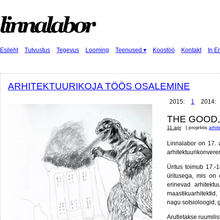
Esileht
Tutvustus
Tegevus
Looming
Teenused ▾
Koostöö
Kontakt
In E
ARHITEKTUURIKOJA TÖÖS OSALEMINE
2015:
1
2014:
THE GOOD,
11.apr
| projektis
arhi
Linnalabor on 17. 
arhitektuurikonvere
Üritus toimub 17.-1
üritusega, mis on 
erinevad arhitektuu
maastikuarhitektid,
nagu sotsioloogid, 
Arutletakse ruumilis