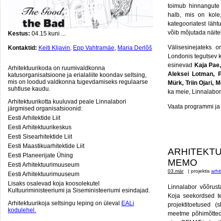
toimub hinnangute
halb, mis on kole
kategooriatest läht
võib mõjutada näiteks
Kestus:
04.15 kuni ...
Välisesinejateks 
Kontaktid:
Keiti Kljavin
,
Epp Vahtramäe
,
Maria Derlõš
Londonis tegutsev ki
esinevad
Kaja Pae,
Arhitektuurikoda on ruumivaldkonna
Aleksei Lotman, P
katusorganisatsioone ja erialaliite koondav seltsing,
mis on loodud valdkonna tugevdamiseks regulaarse
Mürk, Triin Ojari,
suhtluse kaudu.
ka meie, Linnalabori
Arhitektuurikotta kuuluvad peale Linnalabori
Vaata programmi ja 
järgmised organisatsioonid:
Eesti Arhitektide Liit
Eesti Arhitektuurikeskus
Eesti Sisearhitektide Liit
Eesti Maastikuarhitektide Liit
ARHITEKTU
Eesti Planeerijate Ühing
MEMO
Eesti Arhitektuurimuuseum
03.mär
| projektis
arhi
Eesti Arhitektuurimuuseum
Lisaks osalevad koja koosolekutel
Linnalabor võõrusta
Kultuuriministeeriumi ja Siseministeeriumi esindajad.
Koja seekordsed te
Arhitektuurikoja seltsingu leping on üleval
EALi
projektitoetused 
kodulehel.
meetme põhimõtted,