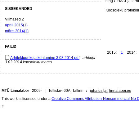
ning CEMAT ja terri
SISSEKANDED
Koosoleku protokoll
Viimased 2
aprill 2015(1)
märts 2014(1)
FAILID
2015:
1
2014:
Arhitektuurikoja kohtumine 3.03.2014.pdf
-
arhkoja
3.03.2014 koosoleku memo
MTÜ Linnalabor
2009- | Telliskivi 60A, Tallinn /
juhatus [ät] linnalabor.ee
This work is licensed under a
Creative Commons Attribution-Noncommercial-No De
#