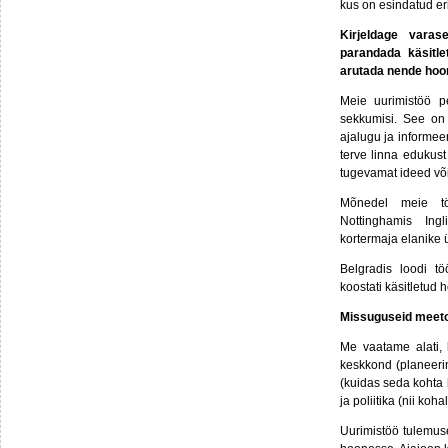
kus on esindatud e
Kirjeldage varas
parandada käsitl
arutada nende hoo
Meie uurimistöö p
sekkumisi. See on
ajalugu ja informee
terve linna edukust
tugevamat ideed või
Mõnedel meie töö
Nottinghamis Ing
kortermaja elanike
Belgradis loodi tö
koostati käsitletud 
Missuguseid meeto
Me vaatame alati, 
keskkond (planeerin
(kuidas seda kohta 
ja poliitika (nii kohal
Uurimistöö tulemus