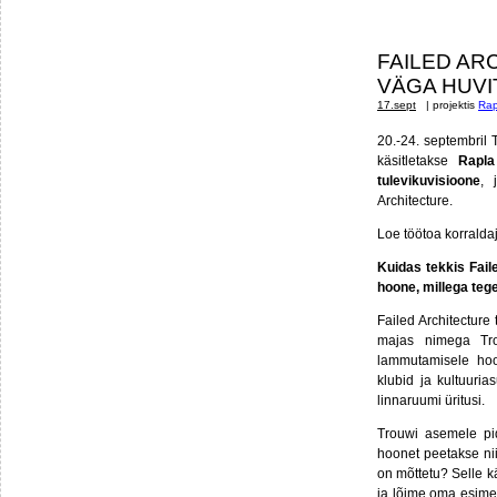
FAILED AR
VÄGA HUVI
17.sept
| projektis
Rap
20.-24. septembril 
käsitletakse
Rapla
tulevikuvisioone
, 
Architecture.
Loe töötoa korralda
Kuidas tekkis Fail
hoone, millega teg
Failed Architectur
majas nimega Tro
lammutamisele hool
klubid ja kultuuria
linnaruumi üritusi.
Trouwi asemele pi
hoonet peetakse ni
on mõttetu? Selle k
ja lõime oma esimes