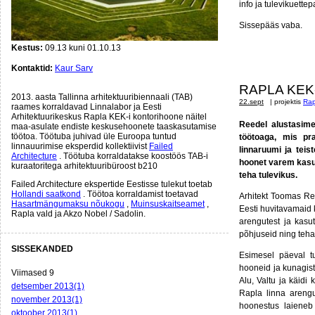
info ja tulevikuette
Sissepääs vaba.
Kestus:
09.13 kuni 01.10.13
Kontaktid:
Kaur Sarv
RAPLA KEK
2013. aasta Tallinna arhitektuuribiennaali (TAB)
22.sept
| projektis
Rap
raames korraldavad Linnalabor ja Eesti
Arhitektuurikeskus Rapla KEK-i kontorihoone näitel
Reedel alustasim
maa-asulate endiste keskusehoonete taaskasutamise
töötoa. Töötuba juhivad üle Euroopa tuntud
töötoaga, mis pr
linnauurimise eksperdid kollektiivist
Failed
linnaruumi ja teis
Architecture
. Töötuba korraldatakse koostöös TAB-i
hoonet varem kasut
kuraatoritega arhitektuuribüroost b210
teha tulevikus.
Failed Architecture ekspertide Eestisse tulekut toetab
Hollandi saatkond
. Töötoa korraldamist toetavad
Arhitekt Toomas Rei
Hasartmängumaksu nõukogu
,
Muinsuskaitseamet
,
Eesti huvitavamaid 
Rapla vald ja Akzo Nobel / Sadolin.
arengutest ja kas
põhjuseid ning teh
SISSEKANDED
Esimesel päeval tu
hooneid ja kunagist
Viimased 9
Alu, Valtu ja käidi
detsember 2013(1)
Rapla linna arengu
november 2013(1)
hoonestus laieneb 
oktoober 2013(1)