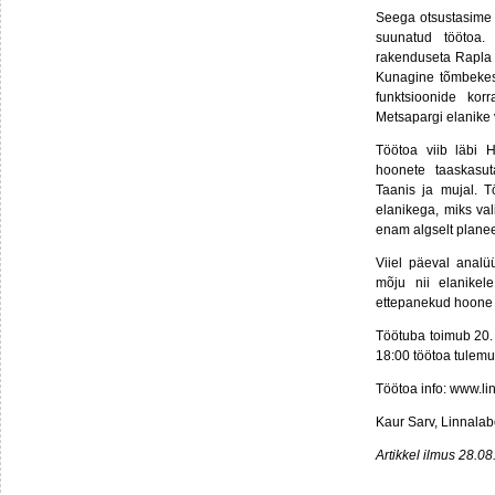
Seega otsustasime k
suunatud töötoa.
rakenduseta Rapla K
Kunagine tõmbekesk
funktsioonide kor
Metsapargi elanike
Töötoa viib läbi H
hoonete taaskasut
Taanis ja mujal. Tö
elanikega, miks va
enam algselt planeer
Viiel päeval analü
mõju nii elanikel
ettepanekud hoone 
Töötuba toimub 20. 
18:00 töötoa tulemus
Töötoa info: www.li
Kaur Sarv, Linnalab
Artikkel ilmus 28.