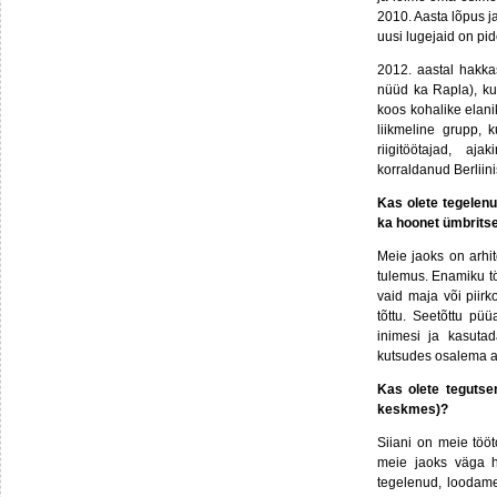
2010. Aasta lõpus 
uusi lugejaid on pi
2012. aastal hakka
nüüd ka Rapla), ku
koos kohalike elan
liikmeline grupp, 
riigitöötajad, aj
korraldanud Berliin
Kas olete tegelenu
ka hoonet ümbritse
Meie jaoks on arhite
tulemus. Enamiku tö
vaid maja või piir
tõttu. Seetõttu pü
inimesi ja kasuta
kutsudes osalema aj
Kas olete tegutse
keskmes)?
Siiani on meie töö
meie jaoks väga h
tegelenud, loodame 