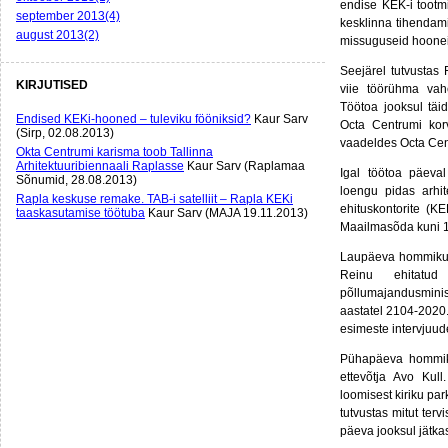
endise KEK-i tootm
september 2013(4)
kesklinna tihendami
august 2013(2)
missuguseid hoonei
Seejärel tutvustas 
KIRJUTISED
viie töörühma vahe
Töötoa jooksul täi
Endised KEKi-hooned – tuleviku fööniksid?
Kaur Sarv
Octa Centrumi kor
(Sirp, 02.08.2013)
vaadeldes Octa Cent
Okta Centrumi karisma toob Tallinna
Arhitektuuribiennaali Raplasse
Kaur Sarv (Raplamaa
Igal töötoa päeva
Sõnumid, 28.08.2013)
loengu pidas arhit
Rapla keskuse remake. TAB-i satelliit – Rapla KEKi
ehituskontorite (KE
taaskasutamise töötuba
Kaur Sarv (MAJA 19.11.2013)
Maailmasõda kuni 1
Laupäeva hommikul 
Reinu ehitatud
põllumajandusminis
aastatel 2104-2020.
esimeste intervjuud
Pühapäeva hommiku
ettevõtja Avo Kul
loomisest kiriku pa
tutvustas mitut ter
päeva jooksul jätka