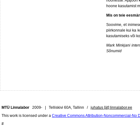
hoonesse. Ajajoon k
hoone kasutamist m
Mis on teie eesmä
Soovime, et inimes
piirkonnale kui ka 
kasutamiseks või ko
Mark Minkjani inter
Sõnumid
MTÜ Linnalabor
2009- | Telliskivi 60A, Tallinn /
juhatus [ät] linnalabor.ee
This work is licensed under a
Creative Commons Attribution-Noncommercial-No De
#