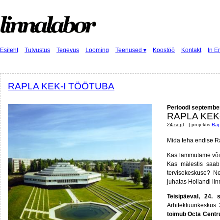
Esileht
Tutvustus
Tegevus
Looming
Teenused ▾
Koostöö
Kontakt
In E
RAPLA KEK-I TÖÖTUBA
Perioodi septembe
RAPLA KEK
24.sept
| projektis
Rap
Mida teha endise R
Kas lammutame või
Kas mälestis saab
tervisekeskuse? Ne
juhatas Hollandi lin
Teisipäeval, 24.
Arhitektuurikeskus
toimub Octa Centr