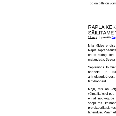
Töötoa pilte on või
RAPLA KEK
SÄILITAME 
19.sept
| projektis
Rap
Miks üldse endise
Rapla sõprade-tutt
enam midagi teha 
majandada. Seega es
Septembris toimuv 
hoonete ja ruum
arhitektuuribüroos
täht-hooneid.
Maju, mis on kõig
võimalikuks ei pea.
ehitati nõukogude 
seejuures kolhoos
projekteerijatel, k
lahendusi. Maamärk